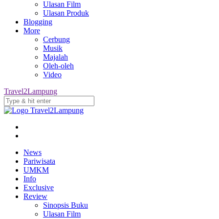
Ulasan Film
Ulasan Produk
Blogging
More
Cerbung
Musik
Majalah
Oleh-oleh
Video
Travel2Lampung
News
Pariwisata
UMKM
Info
Exclusive
Review
Sinopsis Buku
Ulasan Film