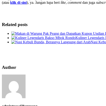
(atau
klik di sini
), ya. Jangan lupa beri
like
,
comment
dan juga
subscr
Related posts
Kuliner Legendari
Nasi Kebu
Author