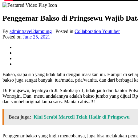
Penggemar Bakso di Pringsewu Wajib Dat
By
admintravel2lampung
Posted in
Collaboration Youtuber
Posted on
June 25, 2021
Bakso, siapa sih yang tidak tahu dengan masakan ini. Hampir di seti
bakso juga sangat banyak, tua/muda, pria/wanita, dan dari berbagai k
Di Pringsewu, tepatnya di Jl. Sukoharjo 1, tidak jauh dari kantor 
Wonogiri. Dan, menu andalannya adalah bakso jumbo yang dijual Rp125
dan sambel original tanpa saos. Mantap abis..!!!
Baca juga:
Kini Serabi Marcell Telah Hadir di Pringsewu
Penggemar bakso yang ingin mencobanya, juga bisa melakukan pemes