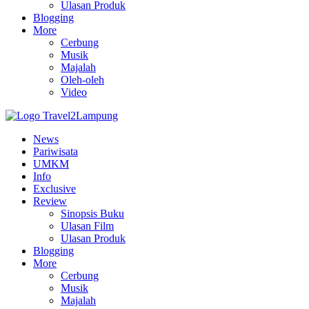
Ulasan Produk
Blogging
More
Cerbung
Musik
Majalah
Oleh-oleh
Video
News
Pariwisata
UMKM
Info
Exclusive
Review
Sinopsis Buku
Ulasan Film
Ulasan Produk
Blogging
More
Cerbung
Musik
Majalah