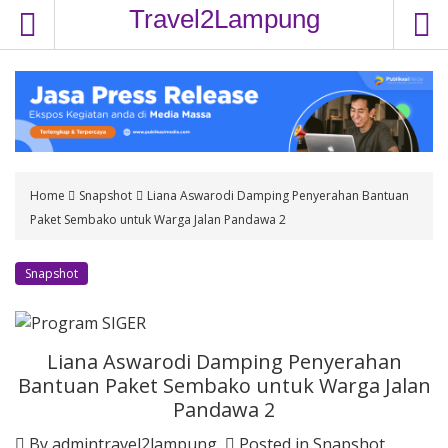
S
Travel2Lampung
k
i
p
t
o
c
o
Home
Snapshot
Liana Aswarodi Damping Penyerahan Bantuan
n
Paket Sembako untuk Warga Jalan Pandawa 2
t
e
n
Snapshot
t
Liana Aswarodi Damping Penyerahan
Bantuan Paket Sembako untuk Warga Jalan
Pandawa 2
By
admintravel2lampung
Posted in
Snapshot