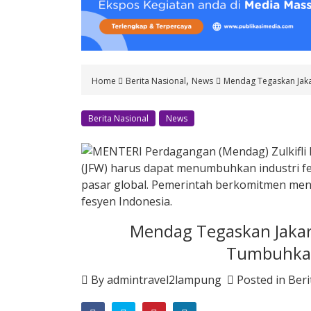
o
n
t
e
n
,
Home
Berita Nasional
News
Mendag Tegaskan Jaka
t
Berita Nasional
News
Mendag Tegaskan Jakar
Tumbuhkan
By
admintravel2lampung
Posted in
Beri