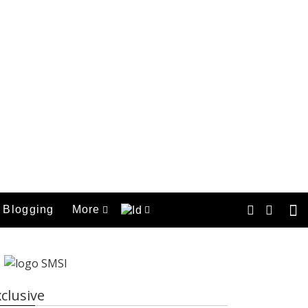
Blogging
More
clusive