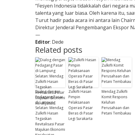
“Fesyen Indonesia tidakkalah dari negar
talenta yang luar biasa. Oleh karena itu, s
Turut hadir pada acara ini antara lain Chai
Direktur Jenderal Pengembangan Ekspor Na
—
Editor
: Dede
Related posts
Dialog dengan
Zulkifli Hasan
Mendag Zulkifli
Pedagang Pasar
Pimpin
Komit Respons
di Lampung
Pelaksanaan
Keluhan
Selatan: Mendag
Operasi Pasar
Perusahaan dan
Zulkifli Hasan
Beras di Pasar
Petani Tembakau
Tegaskan
Legi Surakarta
Revitalisasi Pasar
Majukan Ekonomi
Kerakyatan