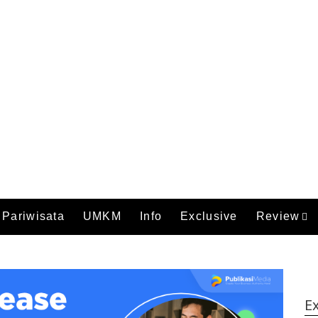
Pariwisata
UMKM
Info
Exclusive
Review
Ex