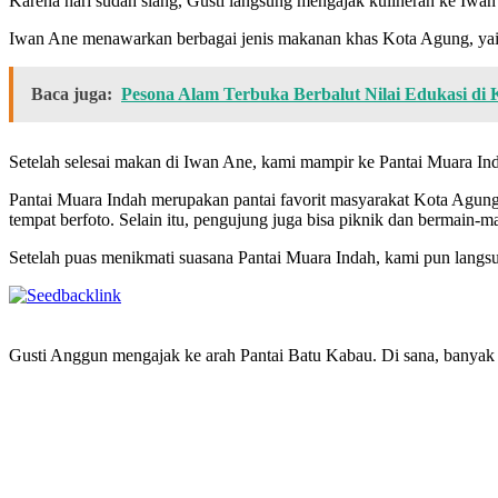
Karena hari sudah siang, Gusti langsung mengajak kulineran ke Iwan
Iwan Ane menawarkan berbagai jenis makanan khas Kota Agung, yait
Baca juga:
Pesona Alam Terbuka Berbalut Nilai Edukasi di
Setelah selesai makan di Iwan Ane, kami mampir ke Pantai Muara Inda
Pantai Muara Indah merupakan pantai favorit masyarakat Kota Agung
tempat berfoto. Selain itu, pengujung juga bisa piknik dan bermain-ma
Setelah puas menikmati suasana Pantai Muara Indah, kami pun lan
Gusti Anggun mengajak ke arah Pantai Batu Kabau. Di sana, banyak du