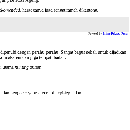
unjung ke Kota Agung.
ekomended
, hargaganya juga sangat ramah dikantong.
Powered by
Inline Related Posts
ipenuhi dengan perahu-perahu. Sangat bagus sekali untuk dijadikan
toko makanan dan juga tempat ibadah.
si utama
hunting
durian.
an pengecer yang digerai di tepi-tepi jalan.