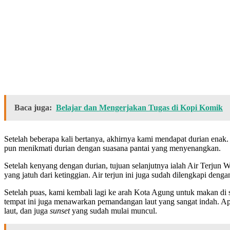
Baca juga:
Belajar dan Mengerjakan Tugas di Kopi Komik
Setelah beberapa kali bertanya, akhirnya kami mendapat durian ena
pun menikmati durian dengan suasana pantai yang menyenangkan.
Setelah kenyang dengan durian, tujuan selanjutnya ialah Air Terjun W
yang jatuh dari ketinggian. Air terjun ini juga sudah dilengkapi de
Setelah puas, kami kembali lagi ke arah Kota Agung untuk makan di
tempat ini juga menawarkan pemandangan laut yang sangat indah. Apa
laut, dan juga
sunset
yang sudah mulai muncul.