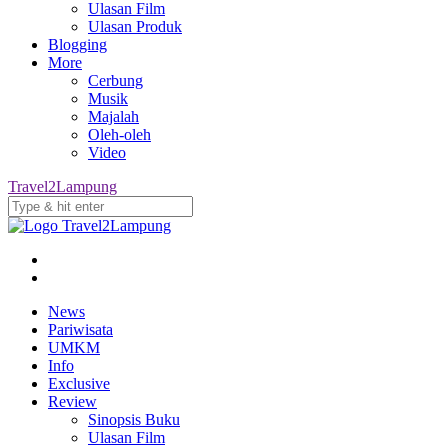
Ulasan Film
Ulasan Produk
Blogging
More
Cerbung
Musik
Majalah
Oleh-oleh
Video
Travel2Lampung
News
Pariwisata
UMKM
Info
Exclusive
Review
Sinopsis Buku
Ulasan Film