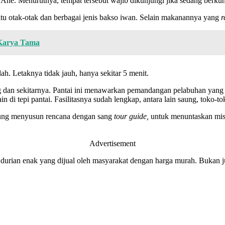
 Ane. Menurutnya, tempat tersebut wajib dikunjungi jika sedang berk
u otak-otak dan berbagai jenis bakso iwan. Selain makanannya yang
r
 Karya Tama
h. Letaknya tidak jauh, hanya sekitar 5 menit.
 dan sekitarnya. Pantai ini menawarkan pemandangan pelabuhan yang d
in di tepi pantai. Fasilitasnya sudah lengkap, antara lain saung, toko-
gsung menyusun rencana dengan sang
tour guide,
untuk menuntaskan mi
Advertisement
rian enak yang dijual oleh masyarakat dengan harga murah. Bukan jual