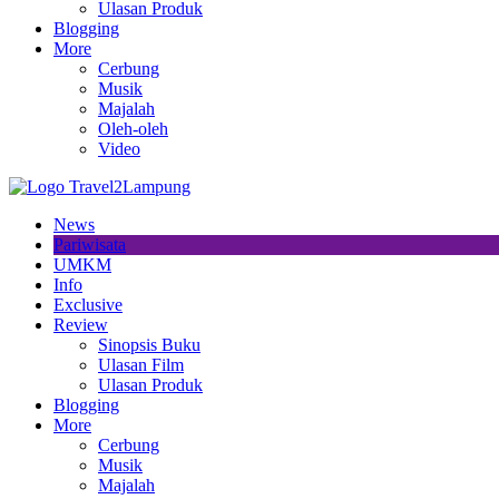
Ulasan Produk
Blogging
More
Cerbung
Musik
Majalah
Oleh-oleh
Video
News
Pariwisata
UMKM
Info
Exclusive
Review
Sinopsis Buku
Ulasan Film
Ulasan Produk
Blogging
More
Cerbung
Musik
Majalah