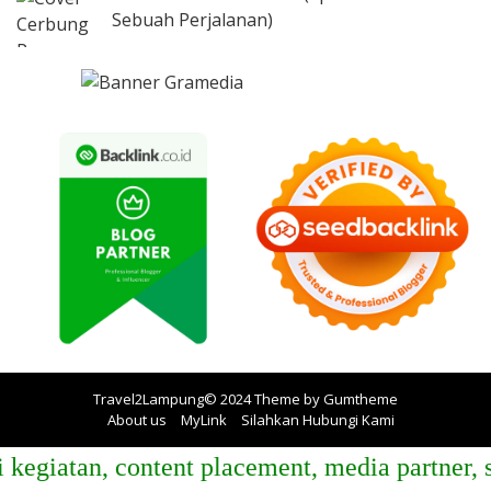
Sebuah Perjalanan)
Travel2Lampung© 2024 Theme by
Gumtheme
About us
MyLink
Silahkan Hubungi Kami
atan, content placement, media partner, spon