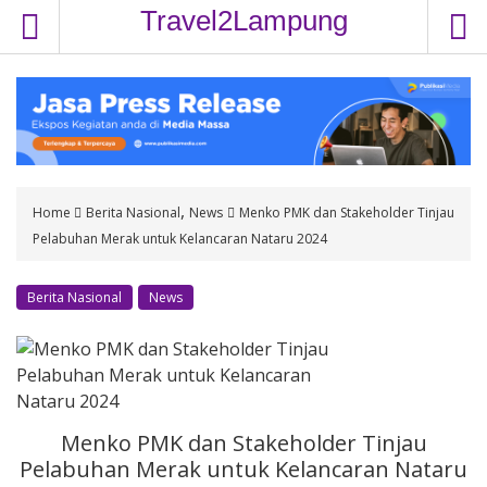
S
Travel2Lampung
k
i
p
t
o
c
o
,
Home
Berita Nasional
News
Menko PMK dan Stakeholder Tinjau
n
Pelabuhan Merak untuk Kelancaran Nataru 2024
t
e
n
Berita Nasional
News
t
Menko PMK dan Stakeholder Tinjau
Pelabuhan Merak untuk Kelancaran Nataru