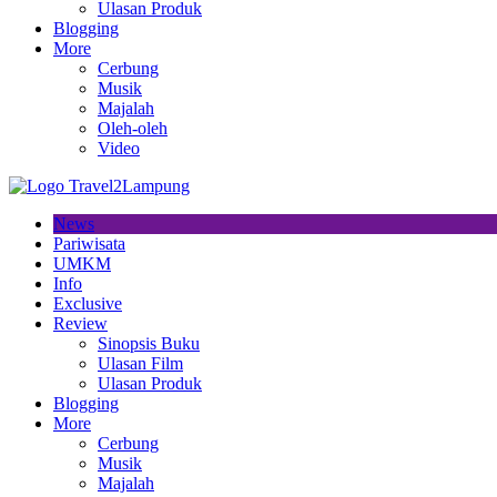
Ulasan Produk
Blogging
More
Cerbung
Musik
Majalah
Oleh-oleh
Video
News
Pariwisata
UMKM
Info
Exclusive
Review
Sinopsis Buku
Ulasan Film
Ulasan Produk
Blogging
More
Cerbung
Musik
Majalah