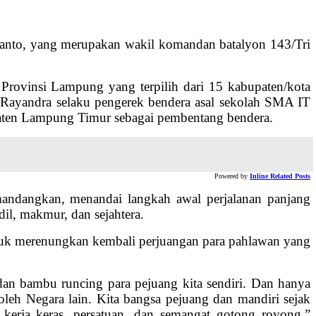
yanto, yang merupakan wakil komandan batalyon 143/Tri
Provinsi Lampung yang terpilih dari 15 kabupaten/kota
 Rayandra selaku pengerek bendera asal sekolah SMA IT
aten Lampung Timur sebagai pembentang bendera.
Powered by
Inline Related Posts
mandangkan, menandai langkah awal perjalanan panjang
l, makmur, dan sejahtera.
tuk merenungkan kembali perjuangan para pahlawan yang
 dan bambu runcing para pejuang kita sendiri. Dan hanya
 oleh Negara lain. Kita bangsa pejuang dan mandiri sejak
 kerja keras, persatuan, dan semangat gotong royong,”