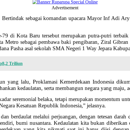
Advertisement
b. Bertindak sebagai komandan upacara Mayor Inf Adi Ar
9 di Kota Baru tersebut merupakan putra-putri terbaik 
ta Metro sebagai pembawa baki pengibaran, Ziral Gibran
ana Pasha asal sekolah SMA Negeri 1 Way Jepara Kabup
8,2 Triliun
hun yang lalu, Proklamasi Kemerdekaan Indonesia diku
ankan kedaulatan, serta membangun negara yang maju, adi
ekadar seremonial belaka, tetapi merupakan momentum un
Negara Kesatuan Republik Indonesia,” jelasnya.
 dan berdaulat melalui perjuangan, dengan tetesan darah
 sendiri, bumi nusantara. Kedaulatan kita bukan diberikan
dekaan yang kita nikmati saat ini harus diisi dengan