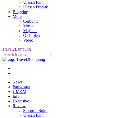
Ulasan Film
Ulasan Produk
Blogging
More
Cerbung
Musik
Majalah
Oleh-oleh
Video
Travel2Lampung
News
Pariwisata
UMKM
Info
Exclusive
Review
Sinopsis Buku
Ulasan Film