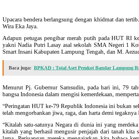
Upacara bendera berlangsung dengan khidmat dan terti
Wira Eka Jaya.
Adapun petugas pengibar merah putih pada HUT RI ke-7
yakni Nadia Putri Lasay asal sekolah SMA Negeri 1 Ko
Smart Insani Kabupaten Lampung Tengah, dan M. Aezud
Baca juga:
BPKAD : Total Aset Pemkot Bandar Lampung Rp
Menurut Pj. Gubernur Samsudin, pada hari ini, 79 ta
bangsa Indonesia dalam mengisi kemerdekaan, mempertah
“Peringatan HUT ke-79 Republik Indonesia ini bukan s
telah mengorbankan jiwa, raga, dan harta demi tegaknya 
“Kitalah satu-satunya Negara di dunia ini yang merdeka
kitalah yang berhasil mengusir penjajah dari tanah kita
lama. Perjuangan mereka mengajarkan kita bahwa kemer