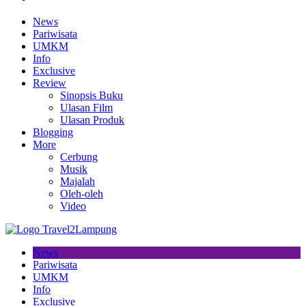
News
Pariwisata
UMKM
Info
Exclusive
Review
Sinopsis Buku
Ulasan Film
Ulasan Produk
Blogging
More
Cerbung
Musik
Majalah
Oleh-oleh
Video
News
Pariwisata
UMKM
Info
Exclusive