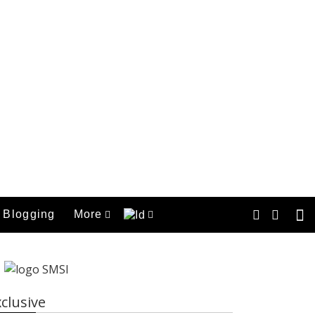
Blogging
More
clusive