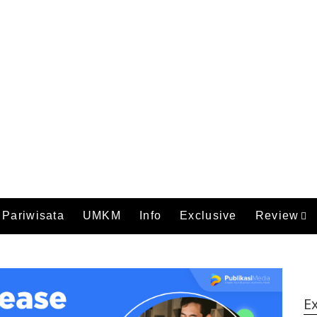
Pariwisata
UMKM
Info
Exclusive
Review
Ex