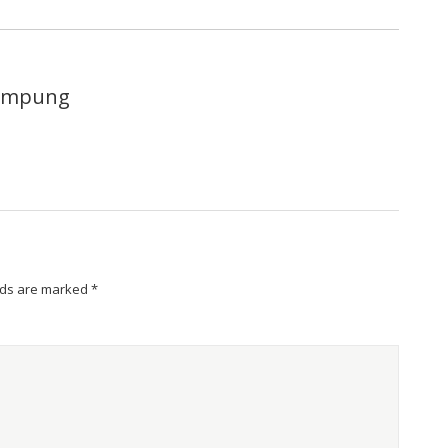
lampung
lds are marked
*