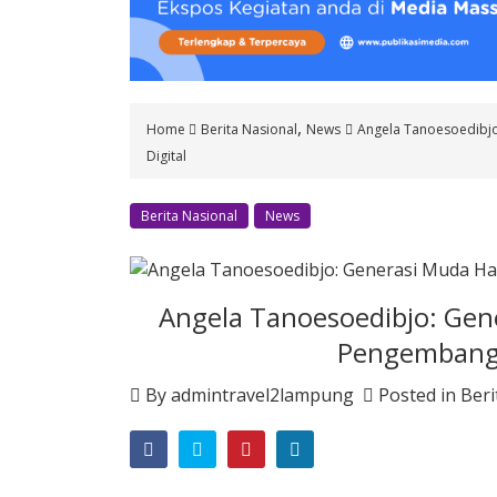
o
n
t
e
n
,
Home
Berita Nasional
News
Angela Tanoesoedibj
t
Digital
Berita Nasional
News
Angela Tanoesoedibjo: Gen
Pengembanga
By
admintravel2lampung
Posted in
Beri