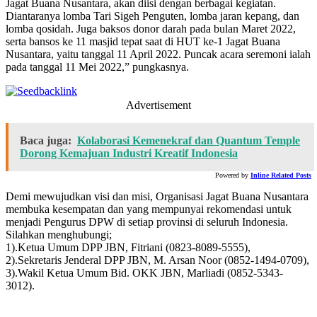
Jagat Buana Nusantara, akan diisi dengan berbagai kegiatan.
Diantaranya lomba Tari Sigeh Penguten, lomba jaran kepang, dan
lomba qosidah. Juga baksos donor darah pada bulan Maret 2022,
serta bansos ke 11 masjid tepat saat di HUT ke-1 Jagat Buana
Nusantara, yaitu tanggal 11 April 2022. Puncak acara seremoni ialah
pada tanggal 11 Mei 2022,” pungkasnya.
Advertisement
Baca juga:
Kolaborasi Kemenekraf dan Quantum Temple
Dorong Kemajuan Industri Kreatif Indonesia
Powered by
Inline Related Posts
Demi mewujudkan visi dan misi, Organisasi Jagat Buana Nusantara
membuka kesempatan dan yang mempunyai rekomendasi untuk
menjadi Pengurus DPW di setiap provinsi di seluruh Indonesia.
Silahkan menghubungi;
1).Ketua Umum DPP JBN, Fitriani (0823-8089-5555),
2).Sekretaris Jenderal DPP JBN, M. Arsan Noor (0852-1494-0709),
3).Wakil Ketua Umum Bid. OKK JBN, Marliadi (0852-5343-
3012).