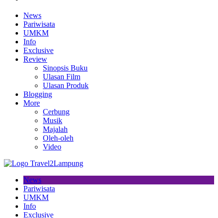
News
Pariwisata
UMKM
Info
Exclusive
Review
Sinopsis Buku
Ulasan Film
Ulasan Produk
Blogging
More
Cerbung
Musik
Majalah
Oleh-oleh
Video
News
Pariwisata
UMKM
Info
Exclusive