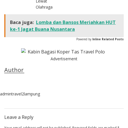
Lewat
Olahraga
Baca juga:
Lomba dan Bansos Meriahkan HUT
ke-1 Jagat Buana Nusantara
Powered by
Inline Related Posts
Advertisement
Author
admintravel2lampung
Leave a Reply
Your email address will not be published.
Required fields are marked
*