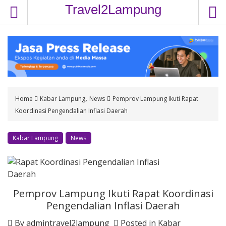
S
Travel2Lampung
k
i
p
t
o
c
o
,
Home
Kabar Lampung
News
Pemprov Lampung Ikuti Rapat
n
Koordinasi Pengendalian Inflasi Daerah
t
e
n
Kabar Lampung
News
t
Pemprov Lampung Ikuti Rapat Koordinasi
Pengendalian Inflasi Daerah
By
admintravel2lampung
Posted in
Kabar