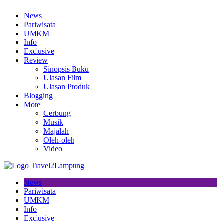
News
Pariwisata
UMKM
Info
Exclusive
Review
Sinopsis Buku
Ulasan Film
Ulasan Produk
Blogging
More
Cerbung
Musik
Majalah
Oleh-oleh
Video
News
Pariwisata
UMKM
Info
Exclusive