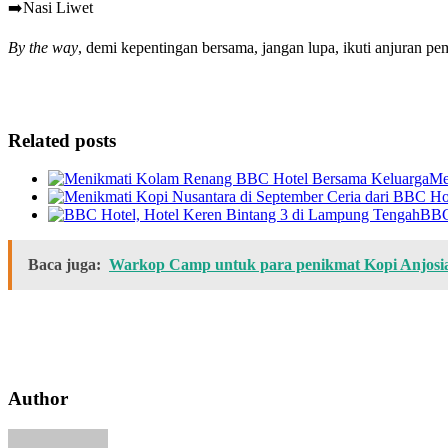
➡️Nasi Liwet
By the way
, demi kepentingan bersama, jangan lupa, ikuti anjuran pe
Related posts
Me
BBC
Baca juga:
Warkop Camp untuk para penikmat Kopi Anjosi
Author