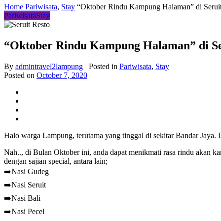
Home
Pariwisata
,
Stay
“Oktober Rindu Kampung Halaman” di Serui
Pariwisata
Stay
“Oktober Rindu Kampung Halaman” di Se
By
admintravel2lampung
Posted in
Pariwisata
,
Stay
Posted on
October 7, 2020
Halo warga Lampung, terutama yang tinggal di sekitar Bandar Jaya. 
Nah.., di Bulan Oktober ini, anda dapat menikmati rasa rindu akan
dengan sajian special, antara lain;
➡️Nasi Gudeg
➡️Nasi Seruit
➡️Nasi Bali
➡️Nasi Pecel