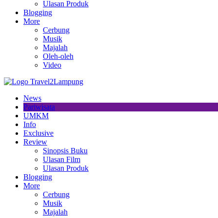
Ulasan Produk
Blogging
More
Cerbung
Musik
Majalah
Oleh-oleh
Video
News
Pariwisata
UMKM
Info
Exclusive
Review
Sinopsis Buku
Ulasan Film
Ulasan Produk
Blogging
More
Cerbung
Musik
Majalah