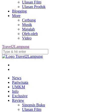
Ulasan Film
Ulasan Produk
Blogging
More
Cerbung
Musik
Majalah
Oleh-oleh
Video
Travel2Lampung
News
Pariwisata
UMKM
Info
Exclusive
Review
Sinopsis Buku
Ulasan Film