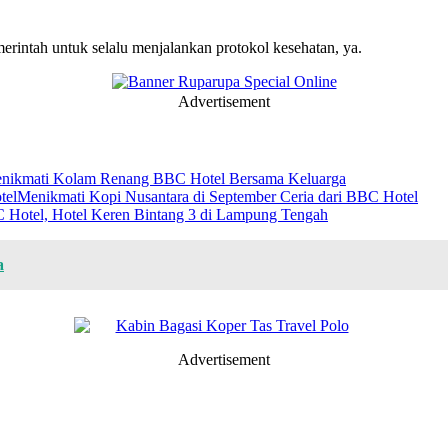
merintah untuk selalu menjalankan protokol kesehatan, ya.
Advertisement
nikmati Kolam Renang BBC Hotel Bersama Keluarga
Menikmati Kopi Nusantara di September Ceria dari BBC Hotel
 Hotel, Hotel Keren Bintang 3 di Lampung Tengah
a
Advertisement