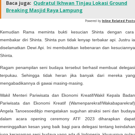
Baca juga:
Qudratul Ikhwan Tinjau Lokasi Ground
Breaking Masjid Raya Lampung
Powered by
Inline Related Posts
Kemudian Rama meminta bukti kesucian Shinta dengan cara
membakar diri Shinta. Shinta pun tidak lenyap terbakar api. Justru ia
diselamatkan Dewi Api. Ini membuktikan kebenaran dan kesuciannya
Shinta.
Ragam penampilan seni budaya tersebut berhasil membuat delegasi
terpukau. Sehingga tidak heran jika banyak dari mereka yang
mengabadikannya di gawai masing-masing.
Wakil Menteri Pariwisata dan Ekonomi Kreatif/Wakil Kepala Badan
Pariwisata dan Ekonomi Kreatif (Wamenparekraf/Wakabaparekraf)
Angela Tanoesoedibjo mengatakan suguhan atraksi seni dan budaya
dalam acara opening ceremony ATF 2023 diharapkan dapat
meninggalkan kesan yang baik bagi para delegasi tentang keindahan
juga keragaman seni budaya yang ada di Indonesia, khususnya pulau