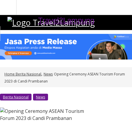
S
k
i
Travel2Lampung
p
t
o
c
o
n
t
,
e
Home
Berita Nasional
News
Opening Ceremony ASEAN Tourism Forum
n
2023 di Candi Prambanan
t
Berita Nasional
News