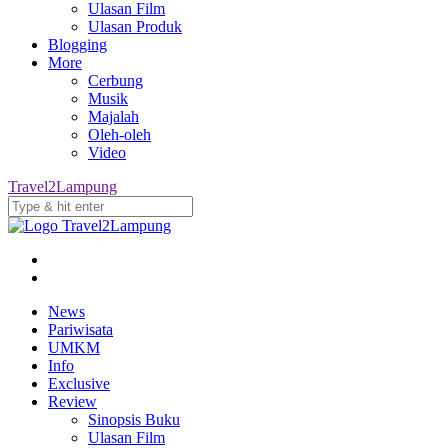
Ulasan Film
Ulasan Produk
Blogging
More
Cerbung
Musik
Majalah
Oleh-oleh
Video
Travel2Lampung
News
Pariwisata
UMKM
Info
Exclusive
Review
Sinopsis Buku
Ulasan Film