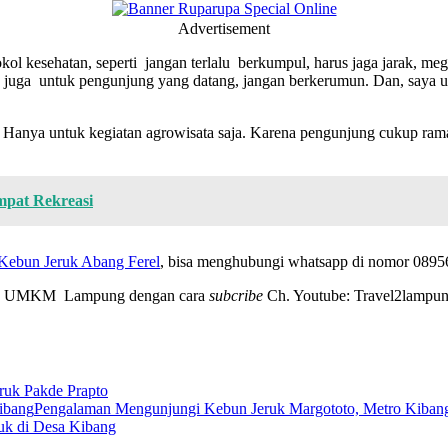
Advertisement
l kesehatan, seperti jangan terlalu berkumpul, harus jaga jarak, meg
an juga untuk pengunjung yang datang, jangan berkerumun. Dan, saya 
r. Hanya untuk kegiatan agrowisata saja. Karena pengunjung cukup ram
mpat Rekreasi
Kebun Jeruk Abang Ferel
, bisa menghubungi whatsapp di nomor 089
 dan UMKM Lampung dengan cara
subcribe
Ch. Youtube: Travel2lampung
ruk Pakde Prapto
Pengalaman Mengunjungi Kebun Jeruk Margototo, Metro Kiban
ruk di Desa Kibang