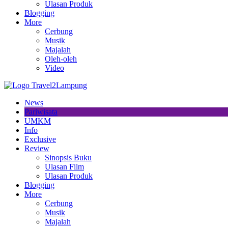
Ulasan Produk
Blogging
More
Cerbung
Musik
Majalah
Oleh-oleh
Video
News
Pariwisata
UMKM
Info
Exclusive
Review
Sinopsis Buku
Ulasan Film
Ulasan Produk
Blogging
More
Cerbung
Musik
Majalah