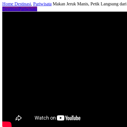
Home
Destinasi
,
Pariwisata
Makan Jeruk Manis, Petik Langsung dar
Destinasi
Pariwisata