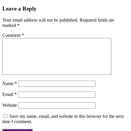
Leave a Reply
Your email address will not be published.
Required fields are
marked
*
Comment
*
Name
*
Email
*
Website
Save my name, email, and website in this browser for the next
time I comment.