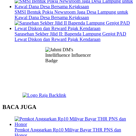
SMSI Bentuk Pokja Newsroom Jaga Desa Lampung untuk
Kawal Dana Desa Bersama Kejaksaan
Sarasehan Sekber Jilid II: Bapenda Lampung Genjot PAD
Lewat Diskon dan Reward Pajak Kendaraan
BACA JUGA
Pemkot Anggarkan Rp10 Miliyar Bayar THR PNS dan
Honor