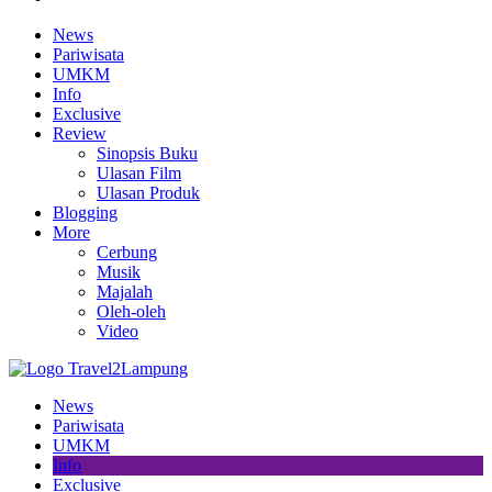
News
Pariwisata
UMKM
Info
Exclusive
Review
Sinopsis Buku
Ulasan Film
Ulasan Produk
Blogging
More
Cerbung
Musik
Majalah
Oleh-oleh
Video
News
Pariwisata
UMKM
Info
Exclusive