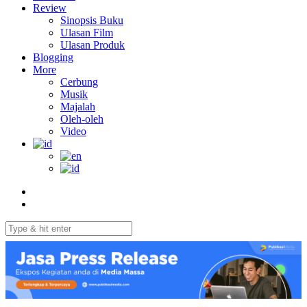
Review
Sinopsis Buku
Ulasan Film
Ulasan Produk
Blogging
More
Cerbung
Musik
Majalah
Oleh-oleh
Video