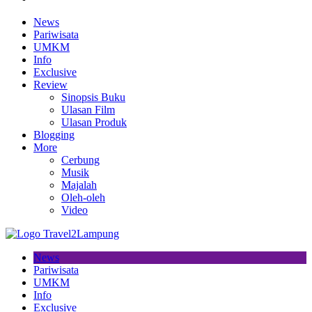
News
Pariwisata
UMKM
Info
Exclusive
Review
Sinopsis Buku
Ulasan Film
Ulasan Produk
Blogging
More
Cerbung
Musik
Majalah
Oleh-oleh
Video
News
Pariwisata
UMKM
Info
Exclusive