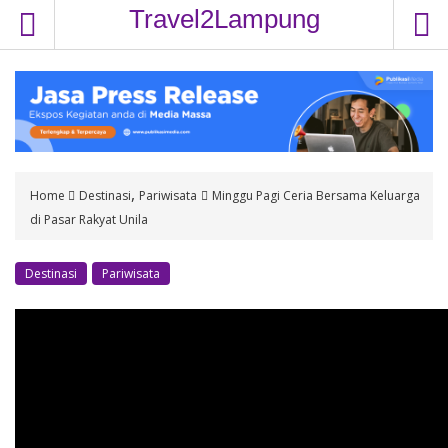
S
Travel2Lampung
k
i
p
t
o
c
o
,
Home
Destinasi
Pariwisata
Minggu Pagi Ceria Bersama Keluarga
n
di Pasar Rakyat Unila
t
e
n
Destinasi
Pariwisata
t