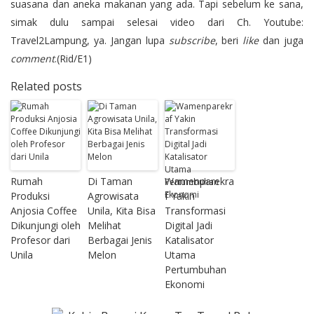
suasana dan aneka makanan yang ada. Tapi sebelum ke sana,
simak dulu sampai selesai
video dari Ch. Youtube:
Travel2Lampung
, ya. Jangan lupa
subscribe
, beri
like
dan juga
comment
.(Rid/E1)
Related posts
Rumah
Di Taman
Wamenparekra
Produksi
Agrowisata
f Yakin
Anjosia Coffee
Unila, Kita Bisa
Transformasi
Dikunjungi oleh
Melihat
Digital Jadi
Profesor dari
Berbagai Jenis
Katalisator
Unila
Melon
Utama
Pertumbuhan
Ekonomi