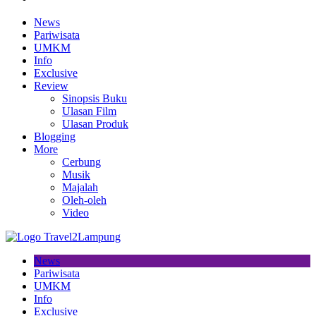
News
Pariwisata
UMKM
Info
Exclusive
Review
Sinopsis Buku
Ulasan Film
Ulasan Produk
Blogging
More
Cerbung
Musik
Majalah
Oleh-oleh
Video
News
Pariwisata
UMKM
Info
Exclusive