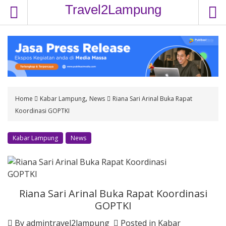
S
Travel2Lampung
k
i
p
t
o
c
o
,
Home
Kabar Lampung
News
Riana Sari Arinal Buka Rapat
n
Koordinasi GOPTKI
t
e
n
Kabar Lampung
News
t
Riana Sari Arinal Buka Rapat Koordinasi
GOPTKI
By
admintravel2lampung
Posted in
Kabar