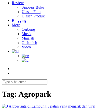
Review
Sinopsis Buku
Ulasan Film
Ulasan Produk
Blogging
More
Cerbung
Musik
Majalah
Oleh-oleh
Video
Tag:
Agropark