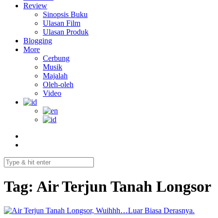
Review
Sinopsis Buku
Ulasan Film
Ulasan Produk
Blogging
More
Cerbung
Musik
Majalah
Oleh-oleh
Video
Tag:
Air Terjun Tanah Longsor