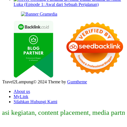
Luka (Episode 1: Awal dari Sebuah Perjalanan)
Travel2Lampung© 2024 Theme by
Gumtheme
About us
MyLink
Silahkan Hubungi Kami
egiatan, content placement, media partner, s