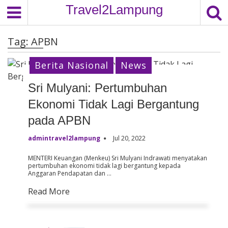
S
Travel2Lampung
k
i
Tag:
APBN
p
t
Berita Nasional
News
o
c
Sri Mulyani: Pertumbuhan
o
Ekonomi Tidak Lagi Bergantung
n
t
pada APBN
e
admintravel2lampung
Jul 20, 2022
n
t
MENTERI Keuangan (Menkeu) Sri Mulyani Indrawati menyatakan
pertumbuhan ekonomi tidak lagi bergantung kepada
Anggaran Pendapatan dan …
Read More