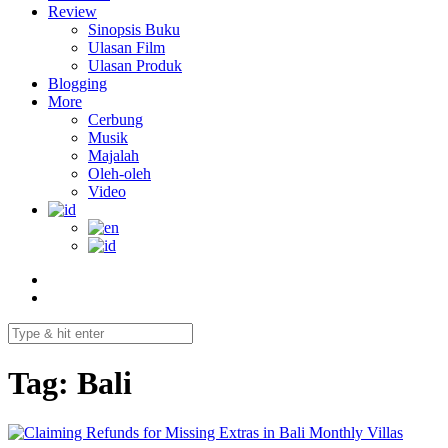
Review
Sinopsis Buku
Ulasan Film
Ulasan Produk
Blogging
More
Cerbung
Musik
Majalah
Oleh-oleh
Video
Tag:
Bali