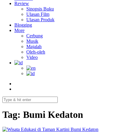
Review
Sinopsis Buku
Ulasan Film
Ulasan Produk
Blogging
More
Cerbung
Musik
Majalah
Oleh-oleh
Video
Tag:
Bumi Kedaton