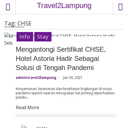
S
Travel2Lampung
k
i
Tag:
CHSE
p
t
Info
Stay
o
c
Mengantongi Sertifikat CHSE,
o
Hotel Astoria Hadir Sebagai
n
t
Solusi di Tengah Pandemi
e
admintravel2lampung
Jan 30, 2021
n
t
Kenyamanan, keamanan dan kesehatan lingkungan di masa
pandemi seperti saat ini merupakan hal penting diperhatikan
pelaku …
Read More