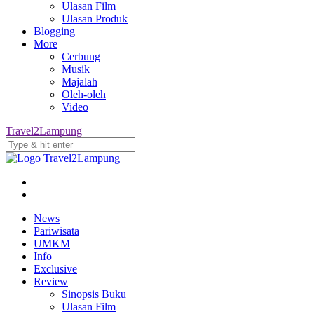
Ulasan Film
Ulasan Produk
Blogging
More
Cerbung
Musik
Majalah
Oleh-oleh
Video
Travel2Lampung
News
Pariwisata
UMKM
Info
Exclusive
Review
Sinopsis Buku
Ulasan Film