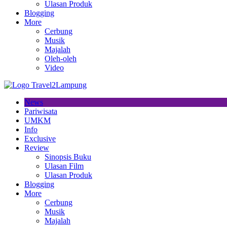
Ulasan Produk
Blogging
More
Cerbung
Musik
Majalah
Oleh-oleh
Video
News
Pariwisata
UMKM
Info
Exclusive
Review
Sinopsis Buku
Ulasan Film
Ulasan Produk
Blogging
More
Cerbung
Musik
Majalah