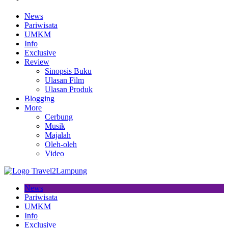
News
Pariwisata
UMKM
Info
Exclusive
Review
Sinopsis Buku
Ulasan Film
Ulasan Produk
Blogging
More
Cerbung
Musik
Majalah
Oleh-oleh
Video
News
Pariwisata
UMKM
Info
Exclusive