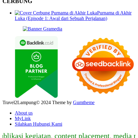
CERBUNG
Purnama di Akhir
Luka (Episode 1: Awal dari Sebuah Perjalanan)
Travel2Lampung© 2024 Theme by
Gumtheme
About us
MyLink
Silahkan Hubungi Kami
asi kegiatan, content placement, media partn