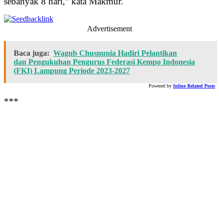
sebanyak 8 hari,” kata Makmur.
Advertisement
Baca juga:
Wagub Chusnunia Hadiri Pelantikan
dan Pengukuhan Pengurus Federasi Kempo Indonesia
(FKI) Lampung Periode 2023-2027
Powered by
Inline Related Posts
***