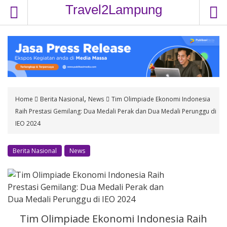
S
Travel2Lampung
k
i
p
t
o
c
o
,
Home
Berita Nasional
News
Tim Olimpiade Ekonomi Indonesia
n
Raih Prestasi Gemilang: Dua Medali Perak dan Dua Medali Perunggu di
t
IEO 2024
e
n
t
Berita Nasional
News
Tim Olimpiade Ekonomi Indonesia Raih