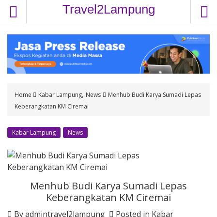
S
Travel2Lampung
k
i
p
t
o
c
o
,
Home
Kabar Lampung
News
Menhub Budi Karya Sumadi Lepas
n
Keberangkatan KM Ciremai
t
e
n
Kabar Lampung
News
t
Menhub Budi Karya Sumadi Lepas
Keberangkatan KM Ciremai
By
admintravel2lampung
Posted in
Kabar