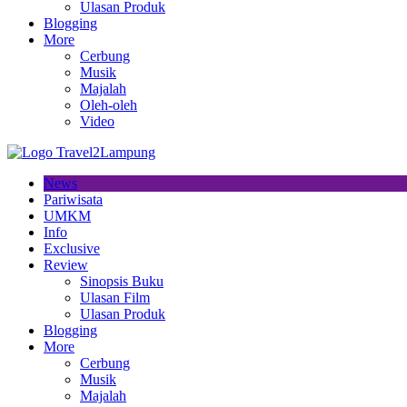
Ulasan Produk
Blogging
More
Cerbung
Musik
Majalah
Oleh-oleh
Video
News
Pariwisata
UMKM
Info
Exclusive
Review
Sinopsis Buku
Ulasan Film
Ulasan Produk
Blogging
More
Cerbung
Musik
Majalah