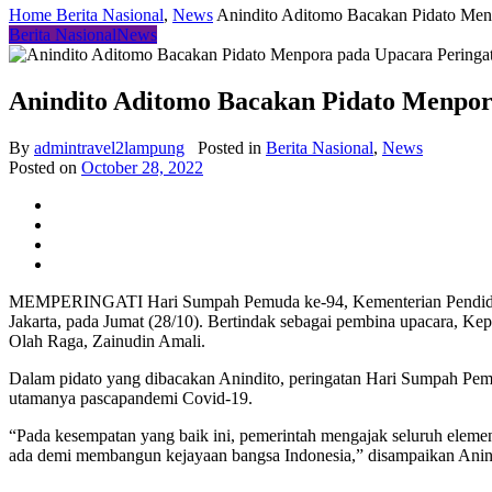
Home
Berita Nasional
,
News
Anindito Aditomo Bacakan Pidato Men
Berita Nasional
News
Anindito Aditomo Bacakan Pidato Menpo
By
admintravel2lampung
Posted in
Berita Nasional
,
News
Posted on
October 28, 2022
MEMPERINGATI Hari Sumpah Pemuda ke-94, Kementerian Pendidikan,
Jakarta, pada Jumat (28/10). Bertindak sebagai pembina upacara, 
Olah Raga, Zainudin Amali.
Dalam pidato yang dibacakan Anindito, peringatan Hari Sumpah P
utamanya pascapandemi Covid-19.
“Pada kesempatan yang baik ini, pemerintah mengajak seluruh ele
ada demi membangun kejayaan bangsa Indonesia,” disampaikan Anin