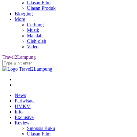
Ulasan Film
Ulasan Produk
Blogging
More
Cerbung
Musik
Majalah
Oleh-oleh
Video
Travel2Lampung
News
Pariwisata
UMKM
Info
Exclusive
Review
Sinopsis Buku
Ulasan Film