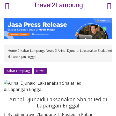
S
Travel2Lampung
k
i
p
t
o
c
o
,
Home
Kabar Lampung
News
Arinal Djunaidi Laksanakan Shalat Ied
n
di Lapangan Enggal
t
e
n
Kabar Lampung
News
t
Arinal Djunaidi Laksanakan Shalat Ied di
Lapangan Enggal
By
admintravel2lampung
Posted in
Kabar