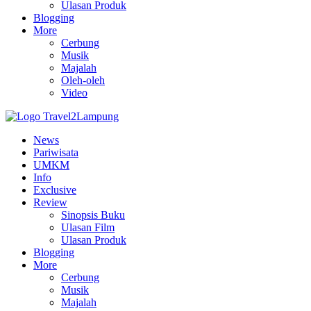
Ulasan Produk
Blogging
More
Cerbung
Musik
Majalah
Oleh-oleh
Video
News
Pariwisata
UMKM
Info
Exclusive
Review
Sinopsis Buku
Ulasan Film
Ulasan Produk
Blogging
More
Cerbung
Musik
Majalah