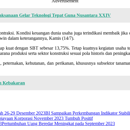
Advertisement
laksanaan Gelar Teknologi Tepat Guna Nusantara XXIV
kontraksi. Kondisi keuangan dunia usaha juga terindikasi membaik jika
Erwin dalam keterangannya, Kamis (14/7).
ap kuat dengan SBT sebesar 13,75%. Tetap kuatnya kegiatan usaha ter
rana produksi serta sektor konstruksi sesuai pola historis dan peningk
an, peternakan, kehutanan, dan perikanan, khususnya subsektor tanaman
an Kebakaran
BI Sampaikan Perkembangan Indikator Stabil
iayaan Korporasi November 2023 Tumbuh Positif
Pertumbuhan Uang Beredar Meningkat pada September 2023