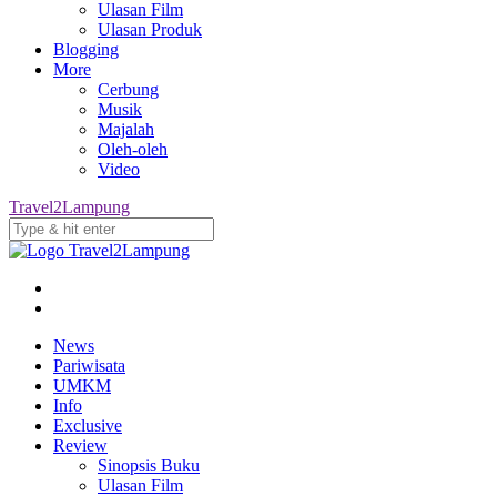
Ulasan Film
Ulasan Produk
Blogging
More
Cerbung
Musik
Majalah
Oleh-oleh
Video
Travel2Lampung
News
Pariwisata
UMKM
Info
Exclusive
Review
Sinopsis Buku
Ulasan Film