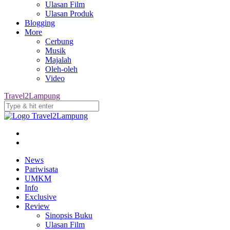
Ulasan Film
Ulasan Produk
Blogging
More
Cerbung
Musik
Majalah
Oleh-oleh
Video
Travel2Lampung
News
Pariwisata
UMKM
Info
Exclusive
Review
Sinopsis Buku
Ulasan Film