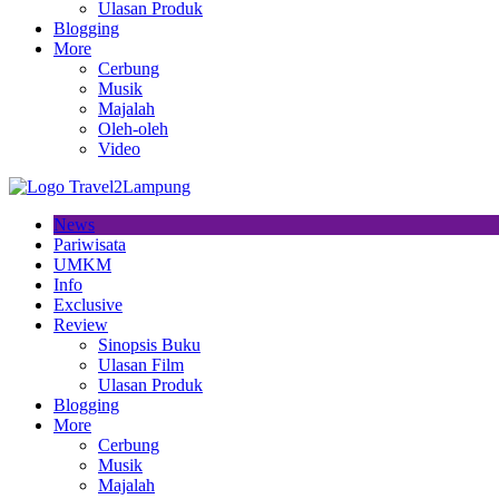
Ulasan Produk
Blogging
More
Cerbung
Musik
Majalah
Oleh-oleh
Video
News
Pariwisata
UMKM
Info
Exclusive
Review
Sinopsis Buku
Ulasan Film
Ulasan Produk
Blogging
More
Cerbung
Musik
Majalah