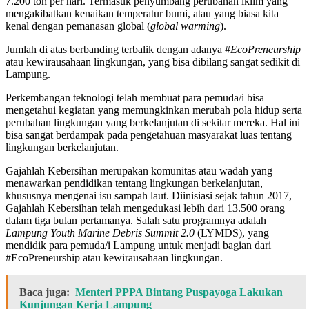
7.200 ton per hari. Termasuk penyumbang perubahan iklim yang
mengakibatkan kenaikan temperatur bumi, atau yang biasa kita
kenal dengan pemanasan global (
global warming
).
Jumlah di atas berbanding terbalik dengan adanya #
EcoPreneurship
atau kewirausahaan lingkungan, yang bisa dibilang sangat sedikit di
Lampung.
Perkembangan teknologi telah membuat para pemuda/i bisa
mengetahui kegiatan yang memungkinkan merubah pola hidup serta
perubahan lingkungan yang berkelanjutan di sekitar mereka. Hal ini
bisa sangat berdampak pada pengetahuan masyarakat luas tentang
lingkungan berkelanjutan.
Gajahlah Kebersihan merupakan komunitas atau wadah yang
menawarkan pendidikan tentang lingkungan berkelanjutan,
khususnya mengenai isu sampah laut. Diinisiasi sejak tahun 2017,
Gajahlah Kebersihan telah mengedukasi lebih dari 13.500 orang
dalam tiga bulan pertamanya. Salah satu programnya adalah
Lampung Youth Marine Debris Summit 2.0
(LYMDS), yang
mendidik para pemuda/i Lampung untuk menjadi bagian dari
#EcoPreneurship atau kewirausahaan lingkungan.
Baca juga:
Menteri PPPA Bintang Puspayoga Lakukan
Kunjungan Kerja Lampung