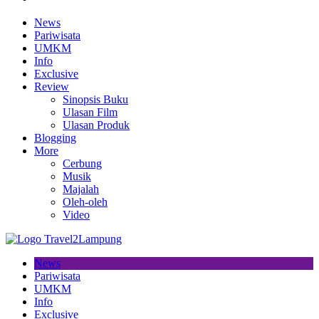
News
Pariwisata
UMKM
Info
Exclusive
Review
Sinopsis Buku
Ulasan Film
Ulasan Produk
Blogging
More
Cerbung
Musik
Majalah
Oleh-oleh
Video
News
Pariwisata
UMKM
Info
Exclusive