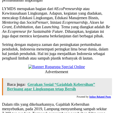
permasalahan lingkungan
LYMDS merupakan bagian dari #
EcoPreneurship
atau
Kewirausahaan Lingkungan. Adapun, kegiatan yang diadakan,
mencakup Edukasi Lingkungan, Edukasi Manajemen Bisnis,
Mentoring
dan
SocioPrenuer
, Inisiasi
Ecoprenuership
, Akses ke
Grant
,
Exhibitation
, dan
Launching
. Tema yang diangkat adalah
Be
An Ecopreneur for Sustainable Future
. Diharapkan, kegiatan ini
juga dapat memicu kerjasama berkelanjutan dari berbagai pihak.
Seiring dengan majunya zaman dan peningkatan pertumbuhan
penduduk, Indonesia menempati peringkat lima besar dunia, dalam
hal jumlah penduduk. Hal ini juga menjadikan Indonesia sebagai
penghasil limbah atau sampah plastik terbanyak di lautan.
Advertisement
Baca juga:
Gerakan Sosial “Gajahlah Kebersihan”
Berjuang agar Lingkungan tetap Bersih
Powered by
Inline Related Posts
Dalam rilis yang dikeluarkannya, Gajahlah Kebersihan
menyebutkan, pada 2019, Lampung menyumbang sampah sekitar