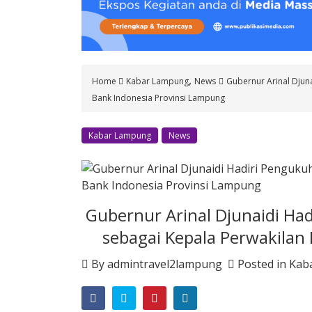
o
n
t
e
n
,
Home
Kabar Lampung
News
Gubernur Arinal Djun
t
Bank Indonesia Provinsi Lampung
Kabar Lampung
News
Gubernur Arinal Djunaidi Ha
sebagai Kepala Perwakilan
By
admintravel2lampung
Posted in
Kab