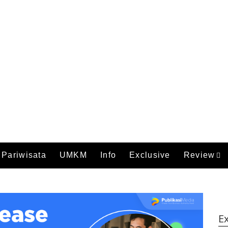
Pariwisata
UMKM
Info
Exclusive
Review
Ex