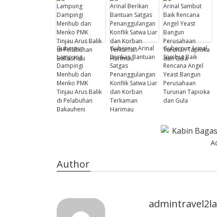
Gubernur
Gubernur Arinal
Gubernur Arinal
Lampung
Berikan Bantuan
Sambut Baik
Dampingi
Satgas
Rencana Angel
Menhub dan
Penanggulangan
Yeast Bangun
Menko PMK
Konflik Satwa Liar
Perusahaan
Tinjau Arus Balik
dan Korban
Turunan Tapioka
di Pelabuhan
Terkaman
dan Gula
Bakauheni
Harimau
A
Author
admintravel2