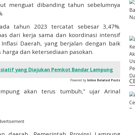
ebut menguat dibanding tahun sebelumnya
%.
pada tahun 2023 tercatat sebesar 3,47%.
pas dari kerja sama dan koordinasi intensif
nflasi Daerah, yang berjalan dengan baik
s harga dan ketersediaan pasokan.
nisiatif yang Diajukan Pemkot Bandar Lampung
C
Powered by
Inline Related Posts
ampung akan terus tumbuh,” ujar Arinal
dvertisement
n daerah, Pemerintah Provinsi Lampung