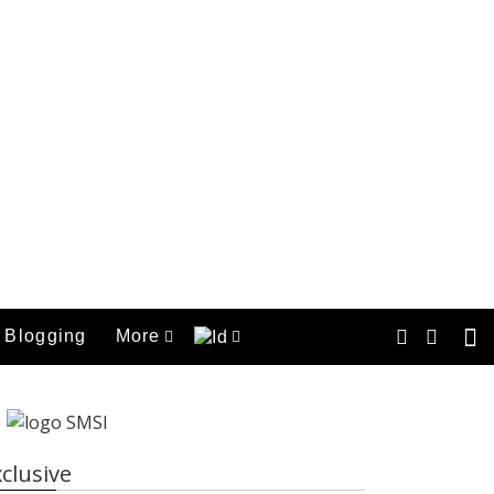
Blogging
More
clusive