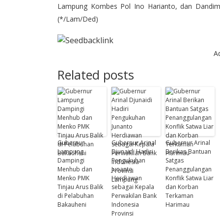
Lampung Kombes Pol Ino Harianto, dan Dandim
(*/Lam/Ded)
A
Related posts
Gubernur
Gubernur Arinal
Gubernur Arinal
Lampung
Djunaidi Hadiri
Berikan Bantuan
Dampingi
Pengukuhan
Satgas
Menhub dan
Junanto
Penanggulangan
Menko PMK
Herdiawan
Konflik Satwa Liar
Tinjau Arus Balik
sebagai Kepala
dan Korban
di Pelabuhan
Perwakilan Bank
Terkaman
Bakauheni
Indonesia
Harimau
Provinsi