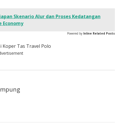
iapan Skenario Alur dan Proses Kedatangan
ve Economy
Powered by
Inline Related Posts
dvertisement
lampung