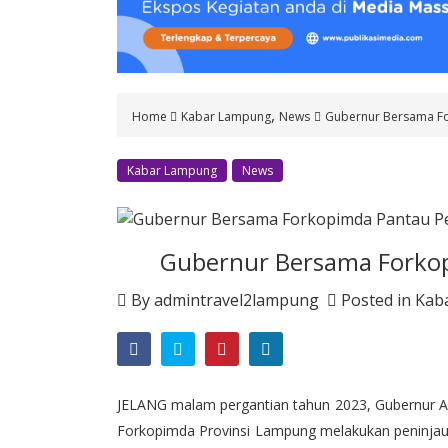
o
n
t
e
n
,
Home
Kabar Lampung
News
Gubernur Bersama Fo
t
Kabar Lampung
News
Gubernur Bersama Forko
By
admintravel2lampung
Posted in
Kab
JELANG malam pergantian tahun 2023, Gubernur A
Forkopimda Provinsi Lampung melakukan peninjau