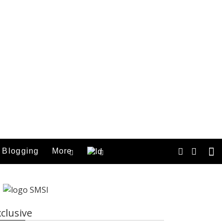
Blogging
More
clusive