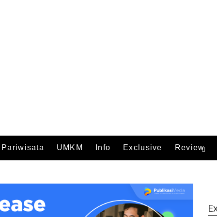
Pariwisata
UMKM
Info
Exclusive
Review
Ex