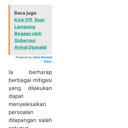
Baca juga:
Kick Off Kopi
Lampung
Begawi oleh
Gubernur
Arinal Djunaidi
Powered by
Inline Related
Posts
Ia berharap
berbagai mitigasi
yang dilakukan
dapat
menyelesaikan
persoalan
dilapangan salah