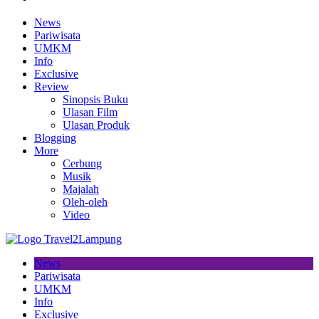
News
Pariwisata
UMKM
Info
Exclusive
Review
Sinopsis Buku
Ulasan Film
Ulasan Produk
Blogging
More
Cerbung
Musik
Majalah
Oleh-oleh
Video
News
Pariwisata
UMKM
Info
Exclusive