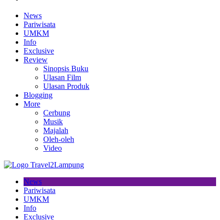
News
Pariwisata
UMKM
Info
Exclusive
Review
Sinopsis Buku
Ulasan Film
Ulasan Produk
Blogging
More
Cerbung
Musik
Majalah
Oleh-oleh
Video
News
Pariwisata
UMKM
Info
Exclusive