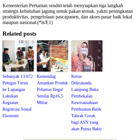
Kementerian Pertanian sendiri telah menyiapkan tiga langkah
strategis kebutuhan jagung untuk pakan ternak, yakni peningkatan
produktivitas, pengelolaan pascapanen, dan akses pasar baik lokal
maupun nasional.(*ls/E1)
Related posts
Sebanyak 13.672
Kemendag
Ketua
Petugas Turun
Amankan Produk
Dekranasda
ke Lapangan
Pelumas Ilegal
Lampung Buka
Lakukan
Senilai Rp16,5
Pembekalan
Kegiatan
Miliar
Kewirausahaan
Registrasi Sosial
Pembuatan Batik
Ekonomi
Tabrak Corak
bagi ASN yang
akan Purna Bakti