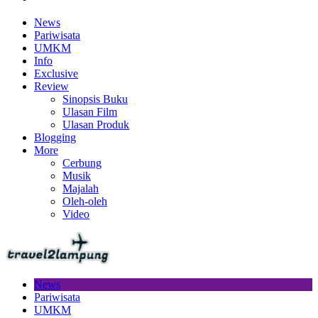
News
Pariwisata
UMKM
Info
Exclusive
Review
Sinopsis Buku
Ulasan Film
Ulasan Produk
Blogging
More
Cerbung
Musik
Majalah
Oleh-oleh
Video
News
Pariwisata
UMKM