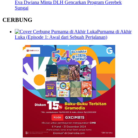
Eva Dwiana Minta DLH Gencarkan Program Gerebek
Sungai
CERBUNG
Purnama di Akhir
Luka (Episode 1: Awal dari Sebuah Perjalanan)