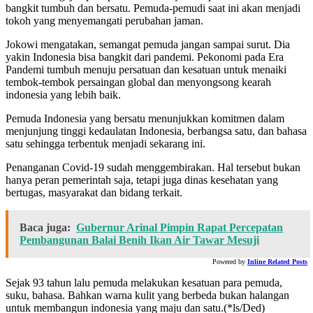
bangkit tumbuh dan bersatu. Pemuda-pemudi saat ini akan menjadi
tokoh yang menyemangati perubahan jaman.
Jokowi mengatakan, semangat pemuda jangan sampai surut. Dia
yakin Indonesia bisa bangkit dari pandemi. Pekonomi pada Era
Pandemi tumbuh menuju persatuan dan kesatuan untuk menaiki
tembok-tembok persaingan global dan menyongsong kearah
indonesia yang lebih baik.
Pemuda Indonesia yang bersatu menunjukkan komitmen dalam
menjunjung tinggi kedaulatan Indonesia, berbangsa satu, dan bahasa
satu sehingga terbentuk menjadi sekarang ini.
Penanganan Covid-19 sudah menggembirakan. Hal tersebut bukan
hanya peran pemerintah saja, tetapi juga dinas kesehatan yang
bertugas, masyarakat dan bidang terkait.
Baca juga:
Gubernur Arinal Pimpin Rapat Percepatan
Pembangunan Balai Benih Ikan Air Tawar Mesuji
Powered by
Inline Related Posts
Sejak 93 tahun lalu pemuda melakukan kesatuan para pemuda,
suku, bahasa. Bahkan warna kulit yang berbeda bukan halangan
untuk membangun indonesia yang maju dan satu.(*ls/Ded)