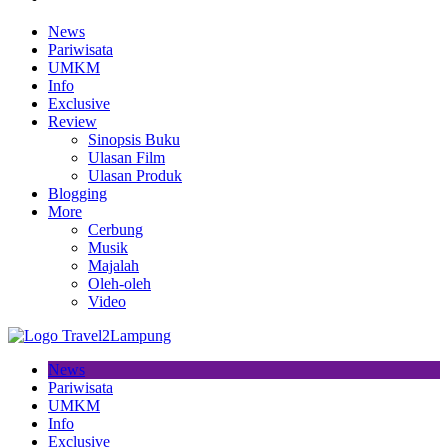
News
Pariwisata
UMKM
Info
Exclusive
Review
Sinopsis Buku
Ulasan Film
Ulasan Produk
Blogging
More
Cerbung
Musik
Majalah
Oleh-oleh
Video
News
Pariwisata
UMKM
Info
Exclusive