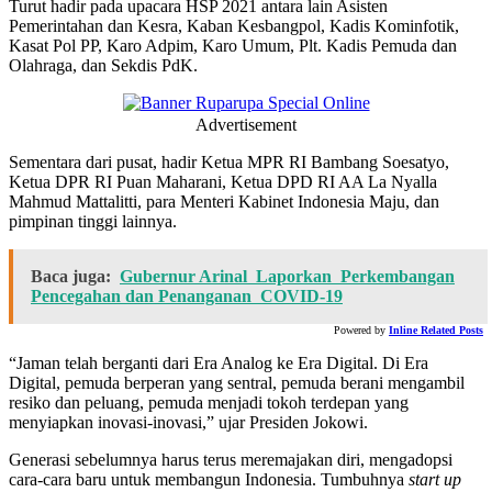
Turut hadir pada upacara HSP 2021 antara lain Asisten
Pemerintahan dan Kesra, Kaban Kesbangpol, Kadis Kominfotik,
Kasat Pol PP, Karo Adpim, Karo Umum, Plt. Kadis Pemuda dan
Olahraga, dan Sekdis PdK.
Advertisement
Sementara dari pusat, hadir Ketua MPR RI Bambang Soesatyo,
Ketua DPR RI Puan Maharani, Ketua DPD RI AA La Nyalla
Mahmud Mattalitti, para Menteri Kabinet Indonesia Maju, dan
pimpinan tinggi lainnya.
Baca juga:
Gubernur Arinal Laporkan Perkembangan
Pencegahan dan Penanganan COVID-19
Powered by
Inline Related Posts
“Jaman telah berganti dari Era Analog ke Era Digital. Di Era
Digital, pemuda berperan yang sentral, pemuda berani mengambil
resiko dan peluang, pemuda menjadi tokoh terdepan yang
menyiapkan inovasi-inovasi,” ujar Presiden Jokowi.
Generasi sebelumnya harus terus meremajakan diri, mengadopsi
cara-cara baru untuk membangun Indonesia. Tumbuhnya
start up