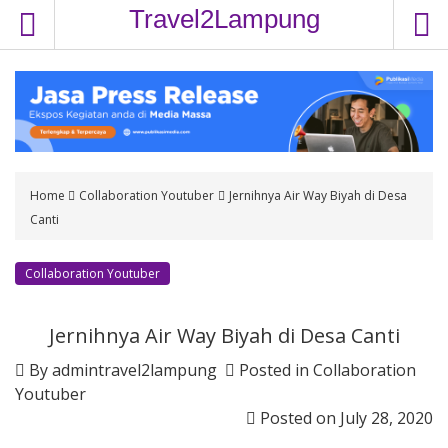
S
Travel2Lampung
k
i
p
t
o
c
o
Home
Collaboration Youtuber
Jernihnya Air Way Biyah di Desa
n
Canti
t
e
n
Collaboration Youtuber
t
Jernihnya Air Way Biyah di Desa Canti
By
admintravel2lampung
Posted in
Collaboration
Youtuber
Posted on
July 28, 2020