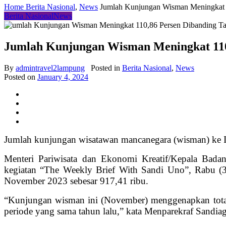
Home
Berita Nasional
,
News
Jumlah Kunjungan Wisman Meningkat 
Berita Nasional
News
Jumlah Kunjungan Wisman Meningkat 110
By
admintravel2lampung
Posted in
Berita Nasional
,
News
Posted on
January 4, 2024
Jumlah kunjungan wisatawan mancanegara (wisman) ke I
Menteri Pariwisata dan Ekonomi Kreatif/Kepala Bada
kegiatan “The Weekly Brief With Sandi Uno”, Rabu (3
November 2023 sebesar 917,41 ribu.
“Kunjungan wisman ini (November) menggenapkan total
periode yang sama tahun lalu,” kata Menparekraf Sandia