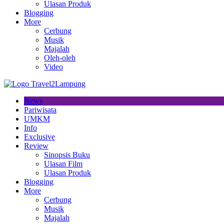
Ulasan Produk
Blogging
More
Cerbung
Musik
Majalah
Oleh-oleh
Video
News
Pariwisata
UMKM
Info
Exclusive
Review
Sinopsis Buku
Ulasan Film
Ulasan Produk
Blogging
More
Cerbung
Musik
Majalah