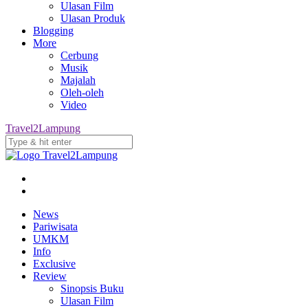
Ulasan Film
Ulasan Produk
Blogging
More
Cerbung
Musik
Majalah
Oleh-oleh
Video
Travel2Lampung
News
Pariwisata
UMKM
Info
Exclusive
Review
Sinopsis Buku
Ulasan Film