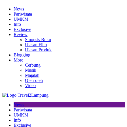
News
Pariwisata
UMKM
Info
Exclusive
Review
Sinopsis Buku
Ulasan Film
Ulasan Produk
Blogging
More
Cerbung
Musik
Majalah
Oleh-oleh
Video
News
Pariwisata
UMKM
Info
Exclusive