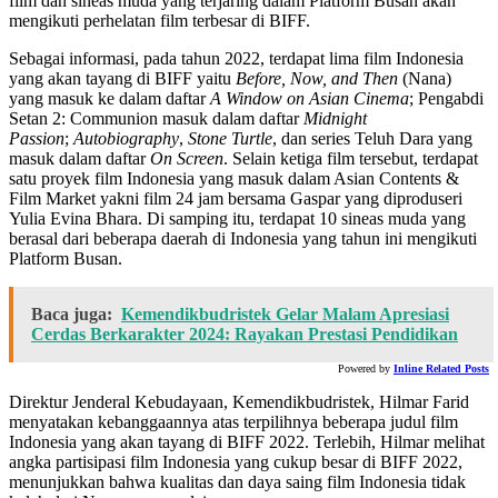
film dan sineas muda yang terjaring dalam Platform Busan akan
mengikuti perhelatan film terbesar di BIFF.
Sebagai informasi, pada tahun 2022, terdapat lima film Indonesia
yang akan tayang di BIFF yaitu
Before, Now, and Then
(Nana)
yang masuk ke dalam daftar
A Window on Asian Cinema
; Pengabdi
Setan 2: Communion masuk dalam daftar
Midnight
Passion
;
Autobiography
,
Stone Turtle
, dan series Teluh Dara yang
masuk dalam daftar
On Screen
. Selain ketiga film tersebut, terdapat
satu proyek film Indonesia yang masuk dalam Asian Contents &
Film Market yakni film 24 jam bersama Gaspar yang diproduseri
Yulia Evina Bhara. Di samping itu, terdapat 10 sineas muda yang
berasal dari beberapa daerah di Indonesia yang tahun ini mengikuti
Platform Busan.
Baca juga:
Kemendikbudristek Gelar Malam Apresiasi
Cerdas Berkarakter 2024: Rayakan Prestasi Pendidikan
Powered by
Inline Related Posts
Direktur Jenderal Kebudayaan, Kemendikbudristek, Hilmar Farid
menyatakan kebanggaannya atas terpilihnya beberapa judul film
Indonesia yang akan tayang di BIFF 2022. Terlebih, Hilmar melihat
angka partisipasi film Indonesia yang cukup besar di BIFF 2022,
menunjukkan bahwa kualitas dan daya saing film Indonesia tidak