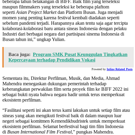
beberapa tahun belakangan di BIFF. Baik film yang terseleksi
maupun filmmakers yang terseleksi ke beberapa plaftom
seperti
Asian Project Market
dan Platform Busan. Juga menjadi
momen yang penting karena festival kembali diadakan seperti
sebelum pandemi terjadi. Harapannya akan tentu saja agar tercipta
kolaborasi-kolaborasi baru antara sineas Indonesia dengan pelaku
Industri dari berbagai negara dari partisipasi sinema Indonesia di
Busan tahun ini,” ungkap Yulian.
Baca juga:
Program SMK Pusat Keunggulan Tingkatkan
Kepercayaan terhadap Pendidikan Vokasi
Powered by
Inline Related Posts
Sementara itu, Direktur Perfilman, Musik, dan Media, Ahmad
Mahendra menegaskan dukungan pemerintah terhadap
keberangkatan perwakilan film serta proyek film ke BIFF 2022 ini
sebagai bukti nyata bahwa negara hadir untuk terus memperkuat
ekosistem perfilman.
“Fasilitasi seperti ini akan terus kami lakukan untuk setiap film atau
sineas yang akan mengikuti festival baik di dalam maupun luar
negeri sebagai komitmen Kemendikbudristek untuk memperkuat
ekosistem perfilman. Selamat berfestival bagi tim film Indonesia
di
Busan International Film Festival
,” pungkas Mahendra.