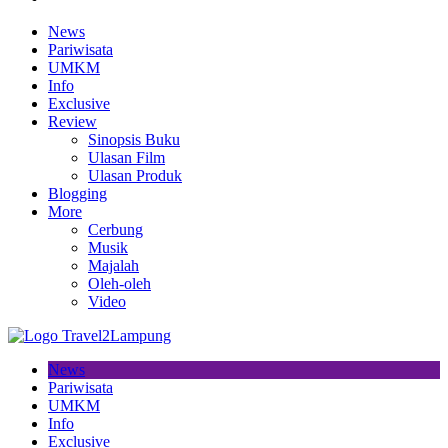
News
Pariwisata
UMKM
Info
Exclusive
Review
Sinopsis Buku
Ulasan Film
Ulasan Produk
Blogging
More
Cerbung
Musik
Majalah
Oleh-oleh
Video
News
Pariwisata
UMKM
Info
Exclusive