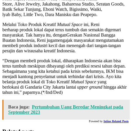
Store, Alive Jewelry, Jakahong, Baharessa Studio, Seratan Goods,
Batik Sekar Tunjung, Eboni Watch, Bigissimo, Waiki,
lyab Baby, Little Two, Dara Manisku dan Peapepo.
Melalui Toko Produk Kreatif
Mutual Space
ini, Reni
berharap produk lokal dapat terus tumbuh dan semakin digemari
masyarakat. Tak hanya itu, denganGerakan Nasional Bangga
Buatan Indonesia, Reni jugamengajak masyarakat mengutamakan
membeli produk industri kecil dan menengah dari tangan-tangan
perajin dan wirausaha kreatif Indonesia.
“Dengan membeli produk lokal, diharapkan Indonesia akan bisa
terus tumbuh meskipun dibayangi oleh prediksi resesi tahun depan.
Sebagaimana yang kita ketahui pada krisis sebelumnya, IKM bisa
menjadi kantong penyelamat untuk terhindar dari krisis. Ayo kita
belanja produk lokal di Toko Kreatif
Mutual
Space
yang
berlokasi di Gandaria City Jakarta lantai
upper ground
hingga akhir
tahun ini,” paparnya.(*/Ind/Ded)
Baca juga:
Pertumbuhan Uang Beredar Meningkat pada
September 2023
Powered by
Inline Related Posts