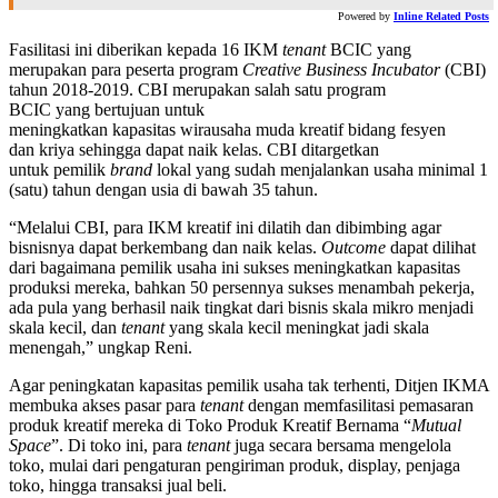
Powered by
Inline Related Posts
Fasilitasi ini diberikan kepada 16 IKM
tenant
BCIC yang
merupakan para peserta program
Creative Business Incubator
(CBI)
tahun 2018-2019. CBI merupakan salah satu program
BCIC yang bertujuan untuk
meningkatkan kapasitas wirausaha muda kreatif bidang fesyen
dan kriya sehingga dapat naik kelas. CBI ditargetkan
untuk pemilik
brand
lokal yang sudah menjalankan usaha minimal 1
(satu) tahun dengan usia di bawah 35 tahun.
“Melalui CBI, para IKM kreatif ini dilatih dan dibimbing agar
bisnisnya dapat berkembang dan naik kelas.
Outcome
dapat dilihat
dari bagaimana pemilik usaha ini sukses meningkatkan kapasitas
produksi mereka, bahkan 50 persennya sukses menambah pekerja,
ada pula yang berhasil naik tingkat dari bisnis skala mikro menjadi
skala kecil, dan
tenant
yang skala kecil meningkat jadi skala
menengah,” ungkap Reni.
Agar peningkatan kapasitas pemilik usaha tak terhenti, Ditjen IKMA
membuka akses pasar para
tenant
dengan memfasilitasi pemasaran
produk kreatif mereka di Toko Produk Kreatif Bernama “
Mutual
Space
”. Di toko ini, para
tenant
juga secara bersama mengelola
toko, mulai dari pengaturan pengiriman produk, display, penjaga
toko, hingga transaksi jual beli.