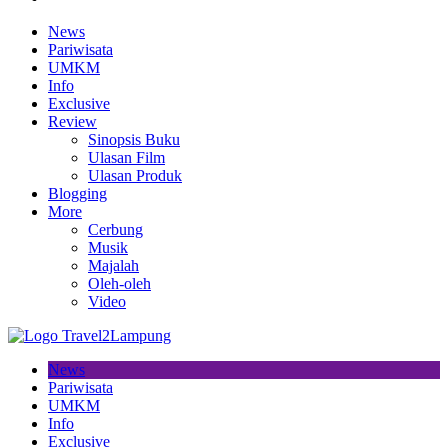
News
Pariwisata
UMKM
Info
Exclusive
Review
Sinopsis Buku
Ulasan Film
Ulasan Produk
Blogging
More
Cerbung
Musik
Majalah
Oleh-oleh
Video
News
Pariwisata
UMKM
Info
Exclusive