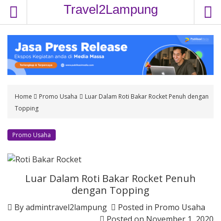
S
Travel2Lampung
k
i
p
t
o
c
o
Home
Promo Usaha
Luar Dalam Roti Bakar Rocket Penuh dengan
n
Topping
t
e
n
Promo Usaha
t
Luar Dalam Roti Bakar Rocket Penuh
dengan Topping
By
admintravel2lampung
Posted in
Promo Usaha
Posted on
November 1, 2020