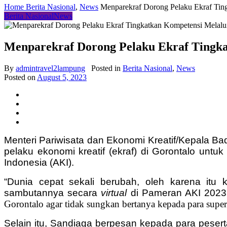
Home
Berita Nasional
,
News
Menparekraf Dorong Pelaku Ekraf Ting
Berita Nasional
News
Menparekraf Dorong Pelaku Ekraf Tingka
By
admintravel2lampung
Posted in
Berita Nasional
,
News
Posted on
August 5, 2023
Menteri Pariwisata dan Ekonomi Kreatif/Kepala B
pelaku ekonomi kreatif (ekraf) di Gorontalo untu
Indonesia (AKI).
“Dunia cepat sekali berubah, oleh karena itu
sambutannya secara
virtual
di Pameran AKI 2023 d
Gorontalo agar tidak sungkan bertanya kepada para supe
Selain itu, Sandiaga berpesan kepada para peserta