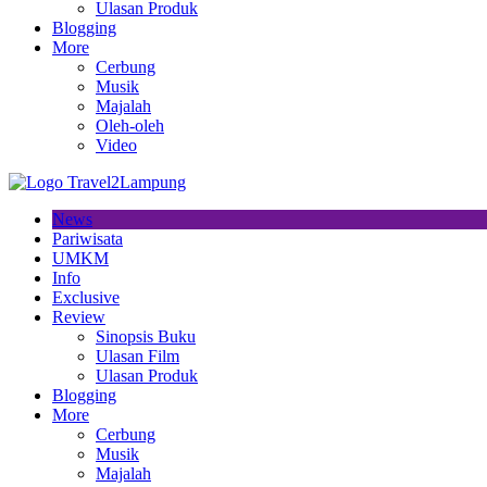
Ulasan Produk
Blogging
More
Cerbung
Musik
Majalah
Oleh-oleh
Video
News
Pariwisata
UMKM
Info
Exclusive
Review
Sinopsis Buku
Ulasan Film
Ulasan Produk
Blogging
More
Cerbung
Musik
Majalah