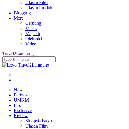
Ulasan Film
Ulasan Produk
Blogging
More
Cerbung
Musik
Majalah
Oleh-oleh
Video
Travel2Lampung
News
Pariwisata
UMKM
Info
Exclusive
Review
Sinopsis Buku
Ulasan Film