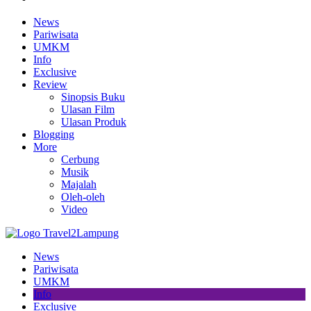
News
Pariwisata
UMKM
Info
Exclusive
Review
Sinopsis Buku
Ulasan Film
Ulasan Produk
Blogging
More
Cerbung
Musik
Majalah
Oleh-oleh
Video
News
Pariwisata
UMKM
Info
Exclusive